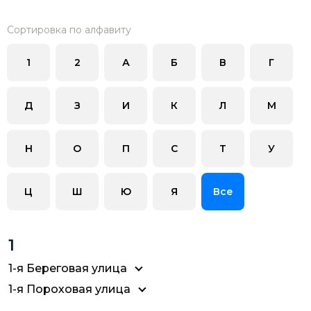
Сортировка по алфавиту
1
2
А
Б
В
Г
Д
З
И
К
Л
М
Н
О
П
С
Т
У
Ц
Ш
Ю
Я
Все
1
1-я Береговая улица
1-я Пороховая улица