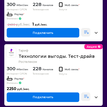
300
228
Каналов
Моб. связь
*
Интернет GPON
Телевидение
Услуги
Роутер
*
Включен
1
2450
Подключить
Акция
Тариф
Технологии выгоды. Тест-драйв
Ростелеком
300
228
Каналов
Моб. связь
*
Интернет GPON
Телевидение
Услуги
Роутер
*
Включен
2250
Подключить