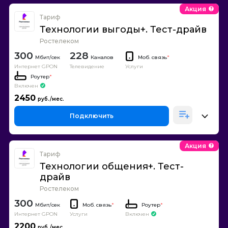
Акция
Тариф
Технологии выгоды+. Тест-драйв
Ростелеком
300
228
Каналов
Моб. связь
*
Интернет GPON
Телевидение
Услуги
Роутер
*
Включен
2450
Подключить
Акция
Тариф
Технологии общения+. Тест-
драйв
Ростелеком
300
Моб. связь
*
Роутер
*
Интернет GPON
Включен
Услуги
2200