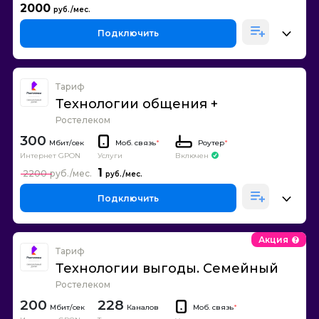
2000
Подключить
Тариф
Технологии общения +
Ростелеком
300
Моб. связь
*
Роутер
*
Интернет GPON
Включен
Услуги
1
2200
Подключить
Акция
Тариф
Технологии выгоды. Семейный
Ростелеком
200
228
Каналов
Моб. связь
*