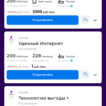
200
Моб. связь
*
Роутер
*
Интернет GPON
Включен
Услуги
1000
2000
Подключить
Тариф
Удачный Интернет
Ростелеком
200
228
Каналов
Роутер
*
Интернет GPON
Телевидение
Включен
1
3100
Подключить
Тариф
Технологии выгоды +
Ростелеком