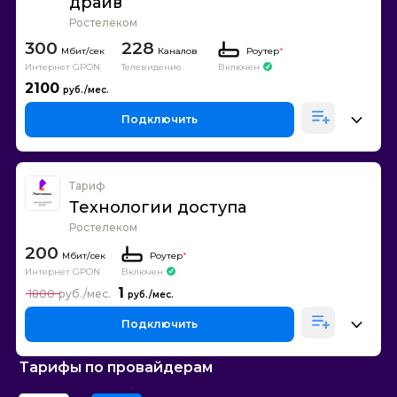
драйв
Ростелеком
300
228
Каналов
Роутер
*
Интернет GPON
Телевидение
Включен
2100
Подключить
Тариф
Технологии доступа
Ростелеком
200
Роутер
*
Интернет GPON
Включен
1
1800
Подключить
Тарифы по провайдерам