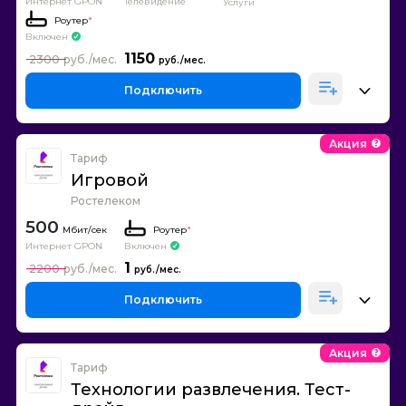
Интернет GPON
Телевидение
Услуги
Роутер
*
Включен
1150
2300
Подключить
Акция
Тариф
Игровой
Ростелеком
500
Роутер
*
Интернет GPON
Включен
1
2200
Подключить
Акция
Тариф
Технологии развлечения. Тест-