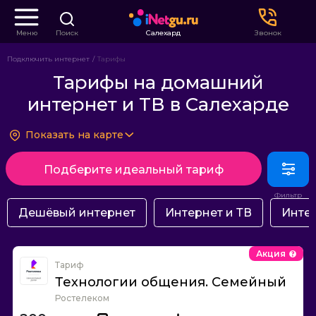
Меню
Поиск
Салехард
Звонок
Подключить интернет
Тарифы
Тарифы на домашний
интернет и ТВ в Салехарде
Показать на карте
Подберите идеальный тариф
Дешёвый интернет
Интернет и ТВ
Интер
Акция
Тариф
Технологии общения. Семейный
Ростелеком