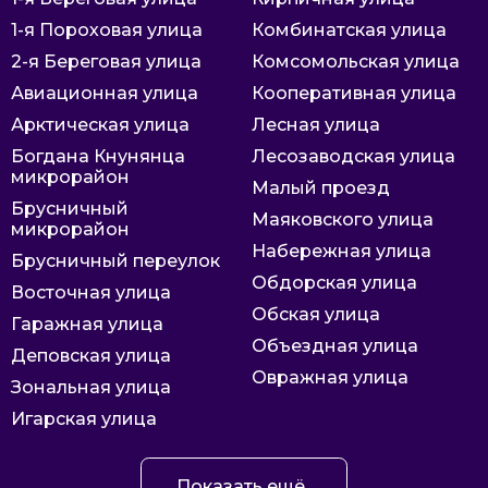
1-я Пороховая улица
Комбинатская улица
2-я Береговая улица
Комсомольская улица
Авиационная улица
Кооперативная улица
Арктическая улица
Лесная улица
Богдана Кнунянца
Лесозаводская улица
микрорайон
Малый проезд
Брусничный
Маяковского улица
микрорайон
Набережная улица
Брусничный переулок
Обдорская улица
Восточная улица
Обская улица
Гаражная улица
Объездная улица
Деповская улица
Овражная улица
Зональная улица
Игарская улица
Показать ещё