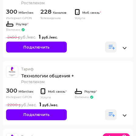
Ростелеком
300
228
Каналов
Моб. связь
*
Интернет GPON
Телевидение
Услуги
Роутер
*
Включен
1
2450
Подключить
Тариф
Технологии общения +
Ростелеком
300
Моб. связь
*
Роутер
*
Интернет GPON
Включен
Услуги
1
2200
Подключить